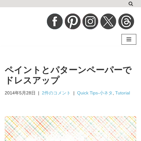
コ
ン
テ
ン
ツ
へ
ペイントとパターンペーパーで
ス
キ
ドレスアップ
ッ
2014年5月28日
2件のコメント
Quick Tips-小ネタ
,
Tutorial
プ