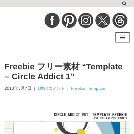
コ
ン
テ
ン
ツ
へ
Freebie フリー素材 “Template
ス
キ
– Circle Addict 1”
ッ
2013年3月7日
1件のコメント
Freebie
,
Template
プ