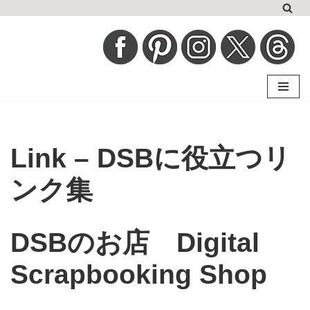
コ
ン
テ
ン
ツ
へ
Link – DSBに役立つリ
ス
キ
ンク集
ッ
プ
DSBのお店 Digital
Scrapbooking Shop