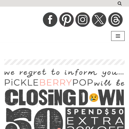
コ
ン
テ
ン
ツ
へ
ス
キ
ッ
プ