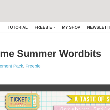
TUTORIAL
FREEBIE
MY SHOP
NEWSLETT
come Summer Wordbits
lement Pack
,
Freebie