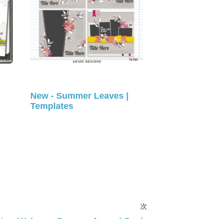
New - Summer Leaves |
Templates
次