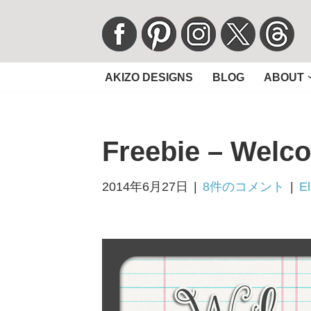
コ
ン
AKIZO DESIGNS
BLOG
ABOUT
テ
ン
ツ
Freebie – Wel
へ
ス
キ
2014年6月27日
8件のコメント
E
ッ
プ