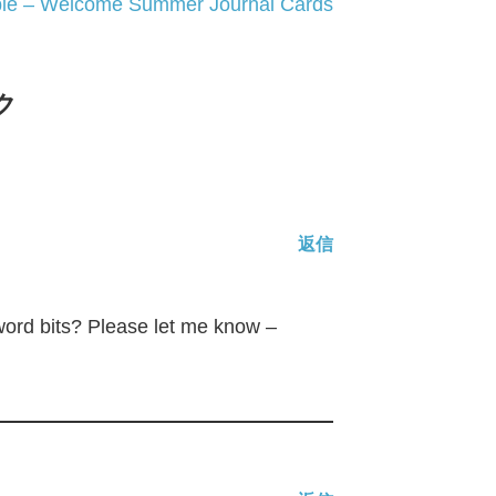
bie – Welcome Summer Journal Cards
ク
返信
 word bits? Please let me know –