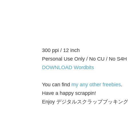
300 ppi / 12 inch
Personal Use Only / No CU / No S4H
DOWNLOAD Wordbits
You can find
my any other freebies
.
Have a happy scrappin!
Enjoy デジタルスクラップブッキング