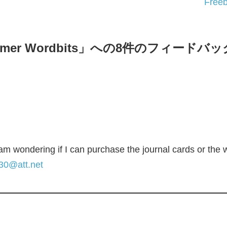
Free
 Summer Wordbits」への8件のフィードバッ
I am wondering if I can purchase the journal cards or the
30@att.net