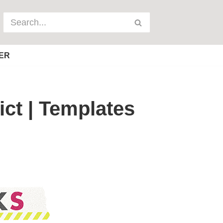
ER
ct | Templates