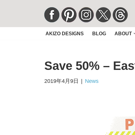
コ
ン
AKIZO DESIGNS
BLOG
ABOUT
テ
ン
ツ
Save 50% – East
へ
ス
キ
2019年4月9日
News
ッ
プ