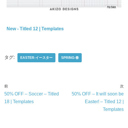
New - Titled 12 | Templates
タグ:
EASTER-イースター
SPRING-春
前
次
50% OFF – Soccer – Titled
50% OFF – It will soon be
18 | Templates
Easter! – Titled 12 |
Templates