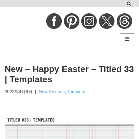
コ
ン
テ
ン
ツ
へ
New – Happy Easter – Titled 33
ス
キ
| Templates
ッ
2022年4月8日
New Release
,
Template
プ