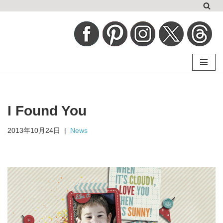
コ
ン
テ
ン
ツ
へ
I Found You
ス
キ
2013年10月24日
News
ッ
プ