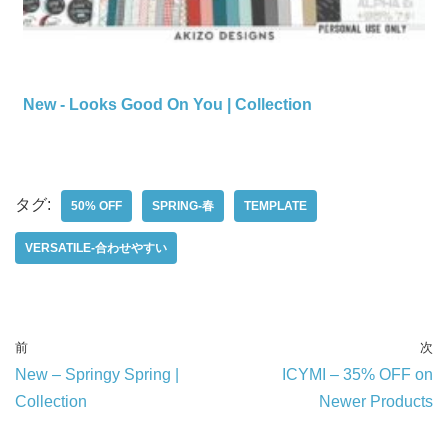
New - Looks Good On You | Collection
タグ:
50% OFF
SPRING-春
TEMPLATE
VERSATILE-合わせやすい
前
次
New – Springy Spring |
ICYMI – 35% OFF on
Collection
Newer Products