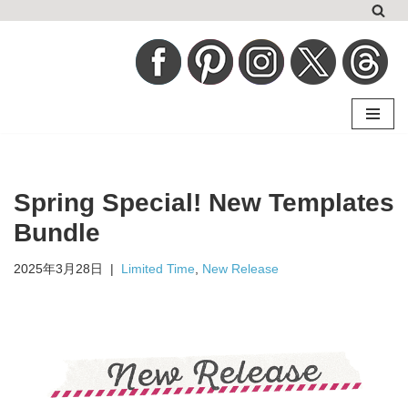
コ
ン
テ
ン
ツ
へ
Spring Special! New Templates
ス
キ
Bundle
ッ
2025年3月28日
Limited Time
,
New Release
プ