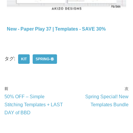
New - Paper Play 37 | Templates - SAVE 30%
タグ:
KIT
SPRING-春
前
次
50% OFF – Simple
Spring Special! New
Stitching Templates + LAST
Templates Bundle
DAY of BBD