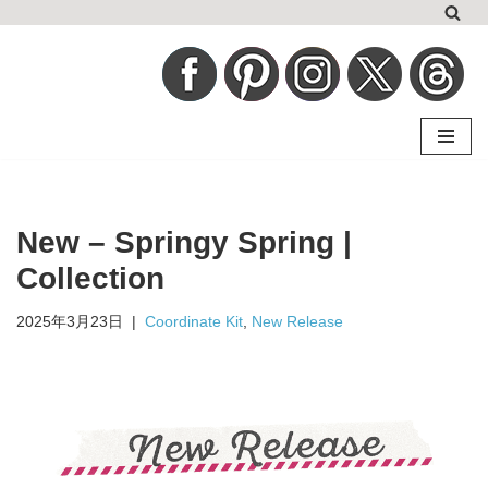
コ
ン
テ
ン
ツ
へ
New – Springy Spring |
ス
キ
Collection
ッ
2025年3月23日
Coordinate Kit
,
New Release
プ