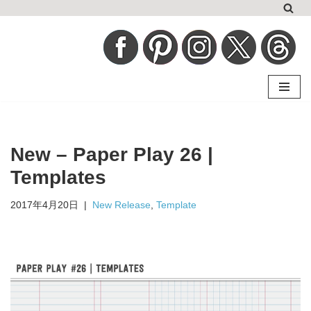
コ
ン
テ
ン
ツ
へ
New – Paper Play 26 |
ス
キ
Templates
ッ
2017年4月20日
New Release
,
Template
プ