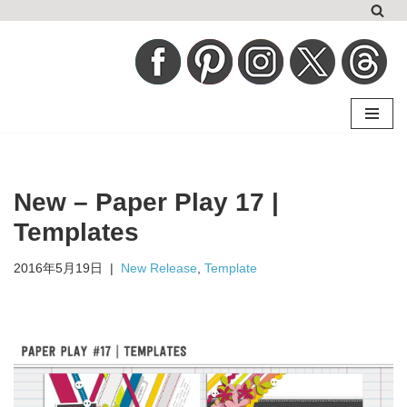
コ
ン
テ
ン
ツ
へ
New – Paper Play 17 |
ス
キ
Templates
ッ
2016年5月19日
New Release
,
Template
プ