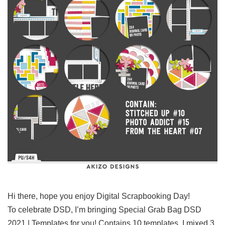
Hi there, hope you enjoy Digital Scrapbooking Day!
To celebrate DSD, I’m bringing Special Grab Bag DSD
2021 | Templates for you! Contains 10 templates. I mixed 3