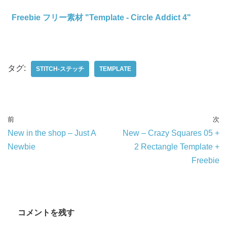
Freebie フリー素材 "Template - Circle Addict 4"
タグ:
STITCH-ステッチ
TEMPLATE
前
次
New in the shop – Just A
New – Crazy Squares 05 +
Newbie
2 Rectangle Template +
Freebie
コメントを残す