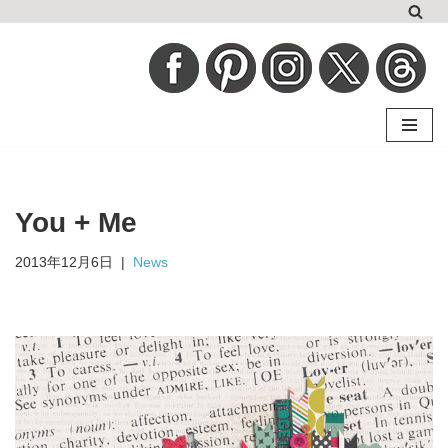
コ
ン
テ
ン
ツ
へ
You + Me
ス
キ
2013年12月6日
News
ッ
プ