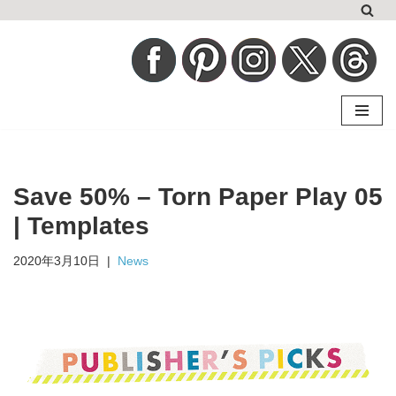
コ
ン
テ
ン
ツ
へ
Save 50% – Torn Paper Play 05
ス
キ
| Templates
ッ
2020年3月10日
News
プ