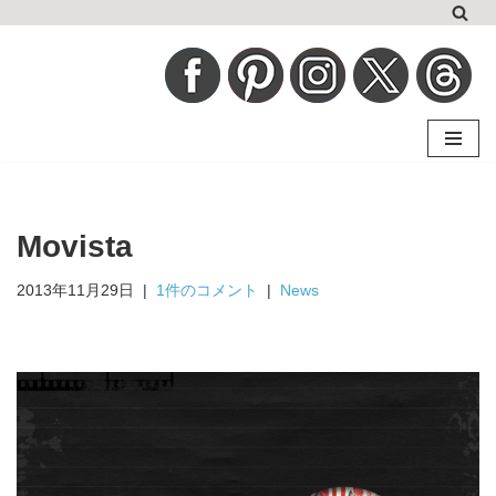
コ
ン
テ
ン
ツ
へ
Movista
ス
キ
2013年11月29日
1件のコメント
News
ッ
プ