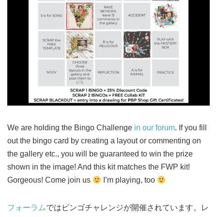
We are holding the Bingo Challenge
in our forum
. If you fill
out the bingo card by creating a layout or commenting on
the gallery etc., you will be guaranteed to win the prize
shown in the image! And this kit matches the FWP kit!
Gorgeous! Come join us
I’m playing, too
フォーラム
ではビンゴチャレンジが開催されています。レ