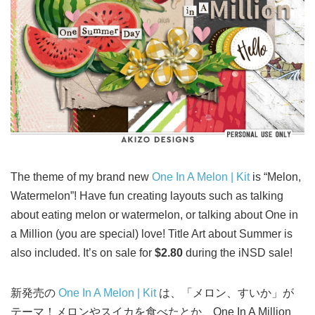
The theme of my brand new
One In A Melon | Kit
is “Melon,
Watermelon”! Have fun creating layouts such as talking
about eating melon or watermelon, or talking about One in
a Million (you are special) love! Title Art about Summer is
also included. It’s on sale for
$2.80
during the iNSD sale!
新発売の
One In A Melon | Kit
は、「メロン、すいか」が
テーマ！メロンやスイカを食べたとか、One In A Million