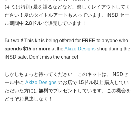
(キミは特別) 愛を語るなどなど、楽しくレイアウトしてく
ださい！夏のタイトルアートも入っています。iNSD セー
ル期間中
2.8ドル
で販売しています！
But wait! This kit is being offered for
FREE
to anyone who
spends $15 or more
at the
Akizo Designs
shop during the
iNSD sale. Don’t miss the chance!
しかしちょっと待ってください！このキットは、iNSDセ
ール中に
Akizo Designs
のお店で
15ドル以上
購入してい
ただいた方には
無料
でプレゼントしています。この機会を
どうぞお見逃しなく！