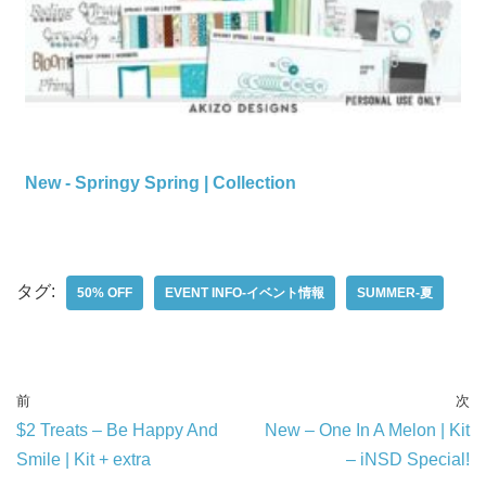
New - Springy Spring | Collection
タグ:
50% OFF
EVENT INFO-イベント情報
SUMMER-夏
前
次
$2 Treats – Be Happy And
New – One In A Melon | Kit
Smile | Kit + extra
– iNSD Special!