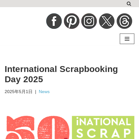
コ
ン
テ
ン
ツ
へ
International Scrapbooking
ス
キ
Day 2025
ッ
2025年5月1日
News
プ