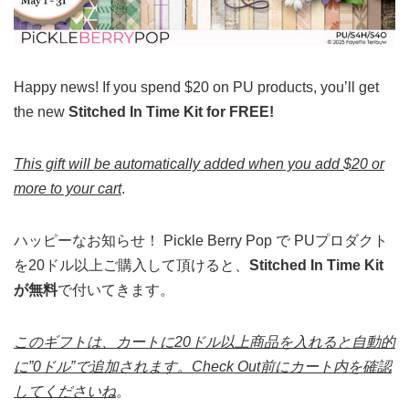
Happy news! If you spend $20 on PU products, you’ll get
the new
Stitched In Time Kit for FREE!
This gift will be automatically added when you add $20 or
more to your cart
.
ハッピーなお知らせ！ Pickle Berry Pop で PUプロダクト
を20ドル以上ご購入して頂けると、
Stitched In Time Kit
が無料
で付いてきます。
このギフトは、カートに20ドル以上商品を入れると自動的
に”0ドル”で追加されます。Check Out前にカート内を確認
してくださいね
。