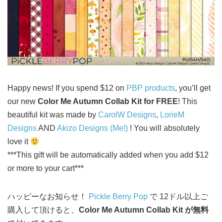
Happy news! If you spend $12 on
PBP products
, you’ll get
our new
Color Me Autumn Collab Kit for FREE
! This
beautiful kit was made by
CarolW Designs
,
LorieM
Designs
AND
Akizo Designs (Me!)
! You will absolutely
love it
***This gift will be automatically added when you add $12
or more to your cart***
ハッピーなお知らせ！
Pickle Berry Pop
で 12ドル以上ご
購入して頂けると、
Color Me Autumn Collab Kit が無料