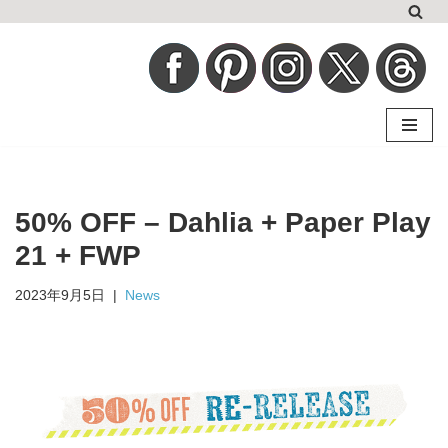
コ
ン
テ
ン
ツ
へ
50% OFF – Dahlia + Paper Play
ス
キ
21 + FWP
ッ
2023年9月5日
News
プ