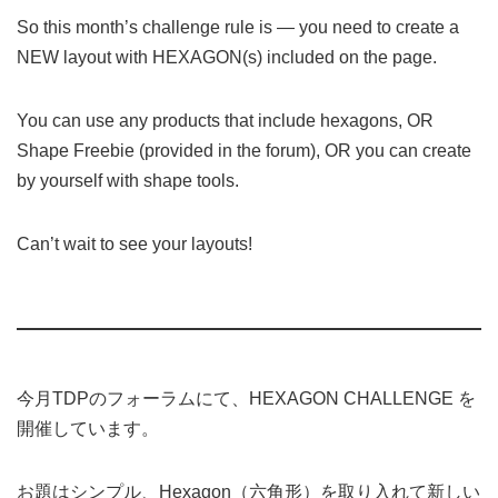
So this month’s challenge rule is — you need to create a
NEW layout with HEXAGON(s) included on the page.
You can use any products that include hexagons, OR
Shape Freebie (provided in the forum), OR you can create
by yourself with shape tools.
Can’t wait to see your layouts!
今月TDPのフォーラムにて、HEXAGON CHALLENGE を
開催しています。
お題はシンプル、Hexagon（六角形）を取り入れて新しい