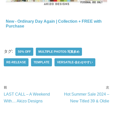
New - Ordinary Day Again | Collection + FREE with
Purchase
タグ:
50% OFF
MULTIPLE PHOTOS-写真多め
RE-RELEASE
TEMPLATE
VERSATILE-合わせやすい
前
次
LAST CALL – A Weekend
Hot Summer Sale 2024 –
With… Akizo Designs
New Titled 39 & Oldie