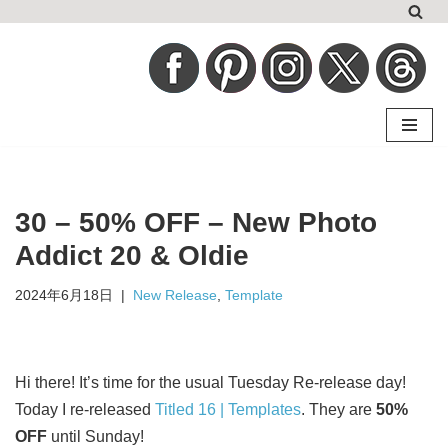
コ
ン
テ
ン
ツ
へ
30 – 50% OFF – New Photo
ス
キ
Addict 20 & Oldie
ッ
2024年6月18日
New Release
,
Template
プ
Hi there! It’s time for the usual Tuesday Re-release day!
Today I re-released
Titled 16 | Templates
. They are
50%
OFF
until Sunday!