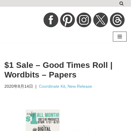
コ
ン
テ
ン
ツ
へ
$1 Sale – Good Times Roll |
ス
キ
Wordbits – Papers
ッ
2020年8月14日
Coordinate Kit
,
New Release
プ