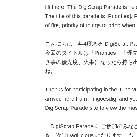
Hi there! The DigiScrap Parade is held
The title of this parade is [Priorities]. 
of fire, priority of things to bring whe
こんにちは。年4度ある DigiScra
今回のタイトルは「Prioritie
き事の優先度、火事になったら持ち
ね。
Thanks for participating in the June 2
arrived here from ninigoesdigi and you
DigiScrap Parade site to view the mas
DigiScrap Parade にご参加
き、次はDagilicious になります