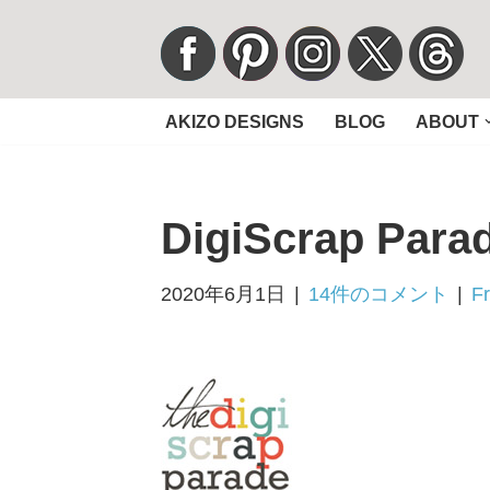
コ
ン
AKIZO DESIGNS
BLOG
ABOUT
テ
ン
ツ
DigiScrap Parad
へ
ス
キ
2020年6月1日
14件のコメント
F
ッ
プ