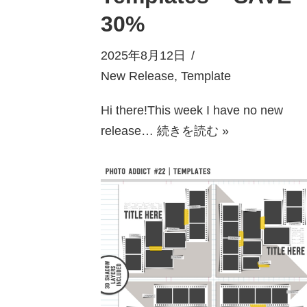
30%
2025年8月12日
New Release
,
Template
Hi there!This week I have no new
release…
続きを読む »