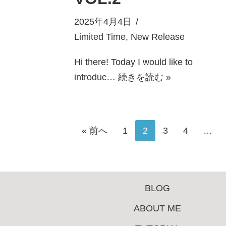
2025年4月4日
Limited Time
,
New Release
Hi there! Today I would like to
introduc…
続きを読む »
« 前へ
1
2
3
4
…
BLOG
ABOUT ME