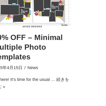
0% OFF – Minimal
ultiple Photo
emplates
25年4月15日
News
there! It’s time for the usual …
続きを
 »