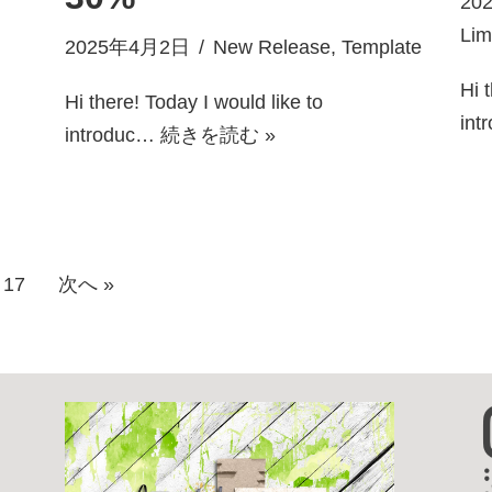
20
Lim
2025年4月2日
New Release
,
Template
Hi 
Hi there! Today I would like to
int
introduc…
続きを読む »
17
次へ »