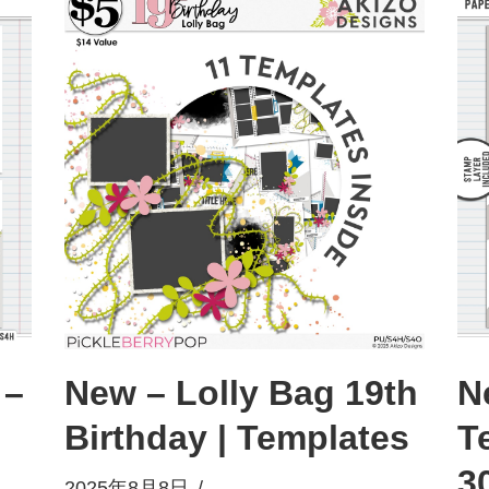
 –
New – Lolly Bag 19th
N
Birthday | Templates
T
3
2025年8月8日