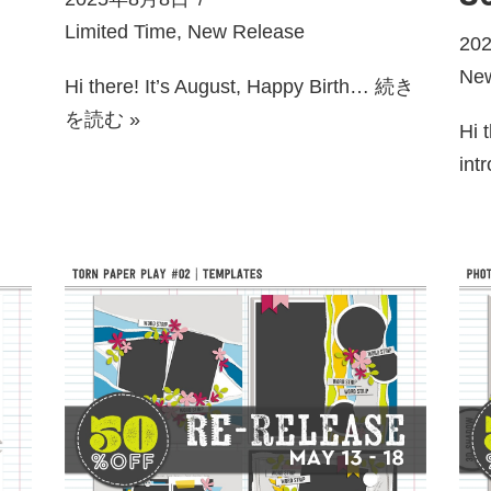
Limited Time
,
New Release
20
Ne
Hi there! It’s August, Happy Birth…
続き
を読む »
Hi 
int