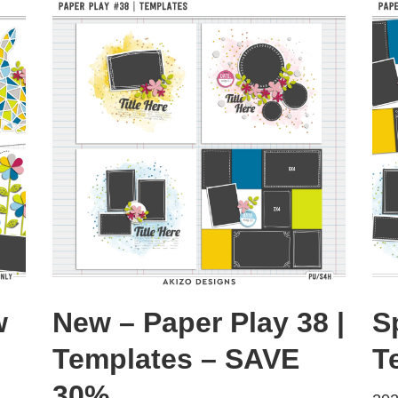
w
New – Paper Play 38 |
S
Templates – SAVE
T
30%