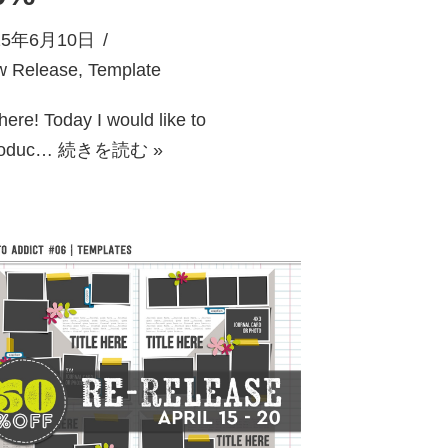
25年6月10日
w Release
,
Template
there! Today I would like to
roduc…
続きを読む »