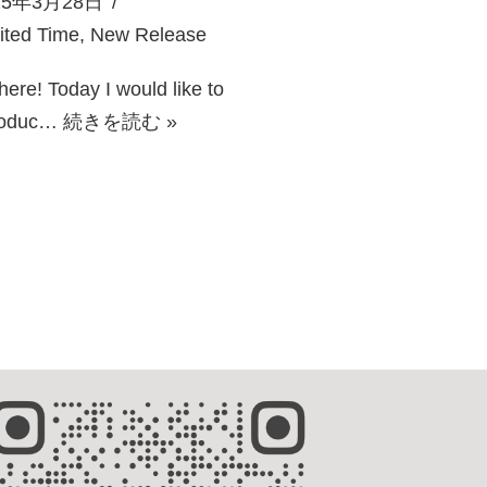
25年3月28日
ited Time
,
New Release
there! Today I would like to
roduc…
続きを読む »