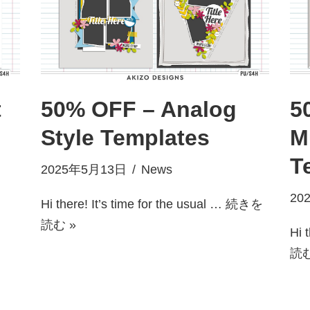
t
50% OFF – Analog
5
Style Templates
M
T
2025年5月13日
News
20
Hi there! It’s time for the usual …
続きを
読む »
Hi 
読む