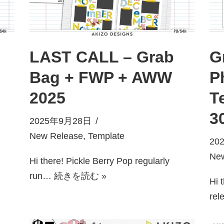
LAST CALL – Grab
G
Bag + FWP + AWW
P
2025
T
3
2025年9月28日
New Release
,
Template
20
Ne
Hi there! Pickle Berry Pop regularly
run…
続きを読む »
Hi 
re