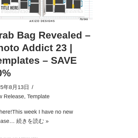
rab Bag Revealed –
hoto Addict 23 |
emplates – SAVE
0%
25年8月13日
w Release
,
Template
there!This week I have no new
lease…
続きを読む »