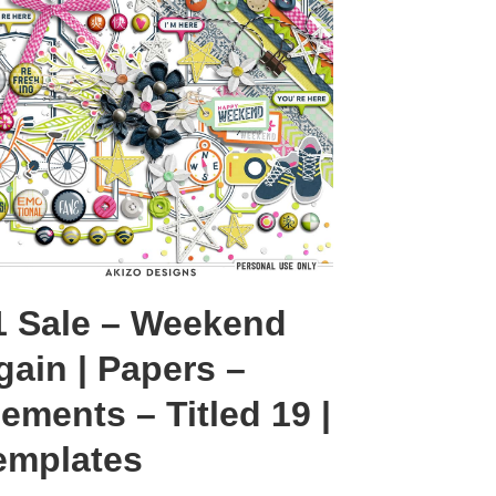
1 Sale – Weekend
gain | Papers –
lements – Titled 19 |
emplates