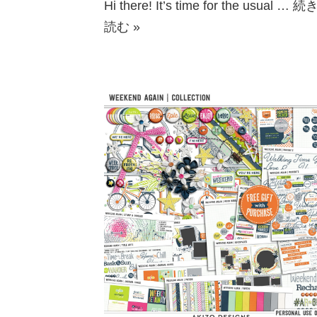
Hi there! It’s time for the usual …
続
読む »