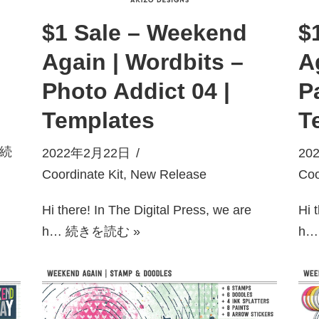
$1 Sale – Weekend
$
Again | Wordbits –
Ag
Photo Addict 04 |
P
Templates
T
続
2022年2月22日
20
Coordinate Kit
,
New Release
Coo
Hi there! In The Digital Press, we are
Hi 
h…
続きを読む »
h