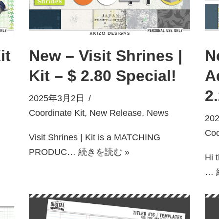
it
New – Visit Shrines |
N
Kit – $ 2.80 Special!
A
2
2025年3月2日
Coordinate Kit
,
New Release
,
News
20
Coo
Visit Shrines | Kit is a MATCHING
PRODUC…
続きを読む »
Hi 
…