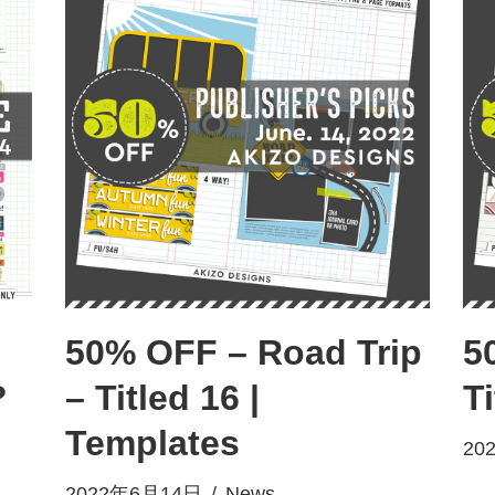
50% OFF – Road Trip
5
?
– Titled 16 |
T
Templates
20
2022年6月14日
News