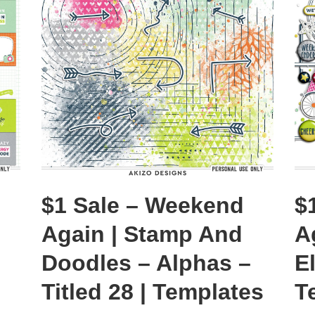
$1 Sale – Weekend
$
Again | Stamp And
A
Doodles – Alphas –
E
Titled 28 | Templates
T