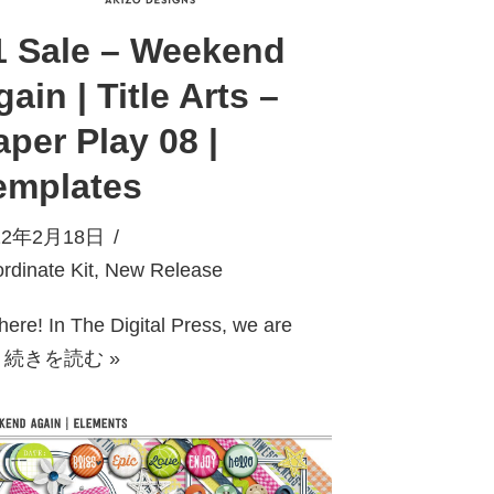
1 Sale – Weekend
ain | Title Arts –
aper Play 08 |
emplates
22年2月18日
rdinate Kit
,
New Release
there! In The Digital Press, we are
…
続きを読む »