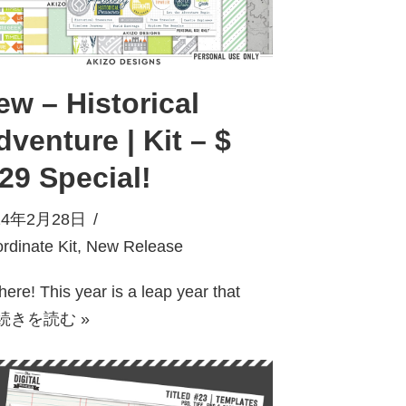
ew – Historical
dventure | Kit – $
.29 Special!
24年2月28日
rdinate Kit
,
New Release
there! This year is a leap year that
続きを読む »