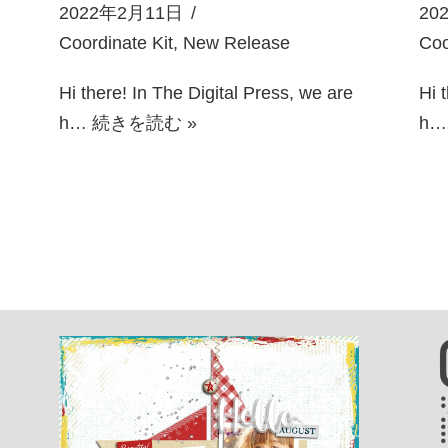
2022年2月11日
20
Coordinate Kit
,
New Release
Coo
Hi there! In The Digital Press, we are
Hi 
h…
続きを読む »
h