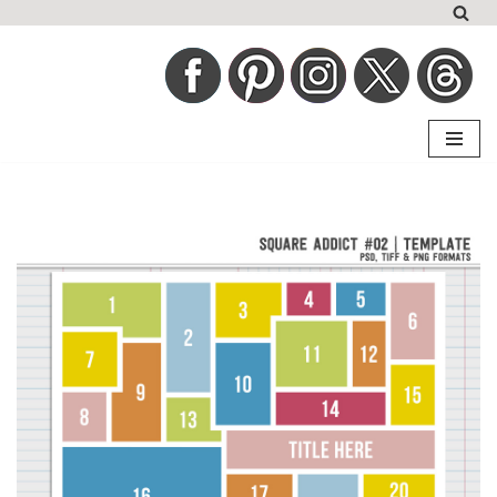
コ
ン
テ
ン
ツ
へ
ス
キ
ッ
プ