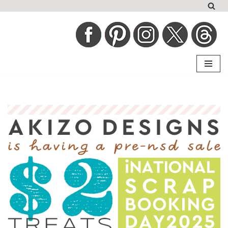
コ
ン
テ
ン
ツ
へ
ス
キ
ッ
プ