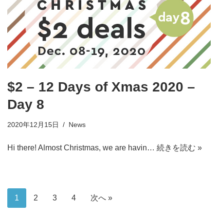
$2 – 12 Days of Xmas 2020 –
Day 8
2020年12月15日
News
Hi there! Almost Christmas, we are havin…
続きを読む »
1
2
3
4
次へ »