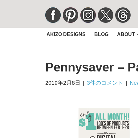
コ
ン
AKIZO DESIGNS
BLOG
ABOUT
テ
ン
ツ
Pennysaver – Pa
へ
ス
キ
2019年2月8日
3件のコメント
Ne
ッ
プ