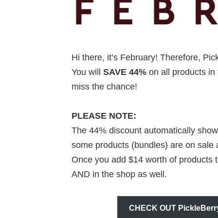
Hi there, it’s February! Therefore, Pic
You will
SAVE 44%
on all products in
miss the chance!
PLEASE NOTE:
The 44% discount automatically shows 
some products (bundles) are on sale 
Once you add $14 worth of products to 
AND in the shop as well.
CHECK OUT PickleBer