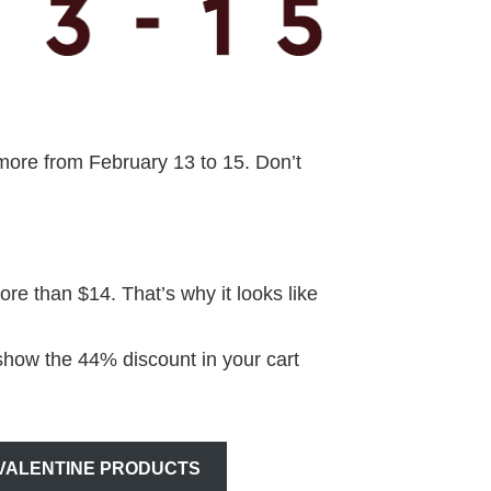
more from February 13 to 15. Don’t
re than $14. That’s why it looks like
 show the 44% discount in your cart
 VALENTINE PRODUCTS