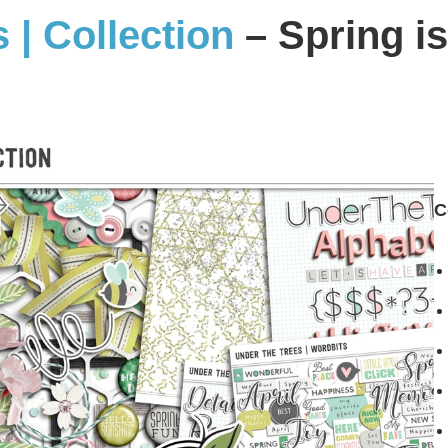
 | Collection
– Spring is
C