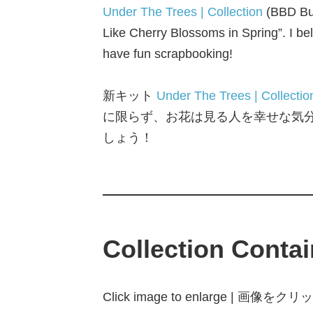
Under The Trees | Collection
(BBD Bun
Like Cherry Blossoms in Spring”. I b
have fun scrapbooking!
新キット
Under The Trees | Collectio
に限らず、お花は見る人を幸せな気
しょう！
Collection Contai
Click image to enlarge | 画