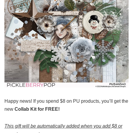
Happy news! If you spend $8 on PU products, you’ll get the
new
Collab Kit for FREE!
This gift will be automatically added when you add $8 or