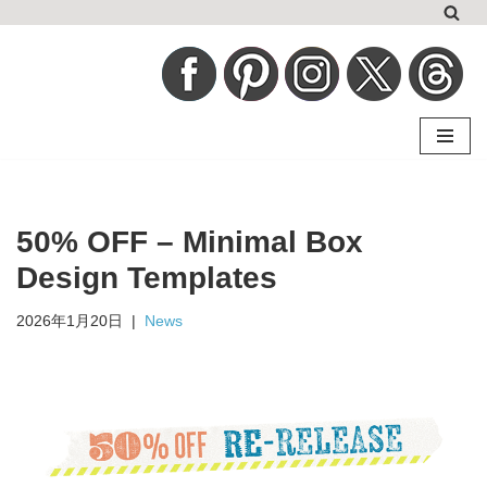
コ
ン
テ
ン
ツ
へ
50% OFF – Minimal Box
ス
キ
Design Templates
ッ
2026年1月20日
News
プ