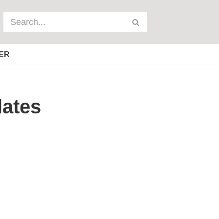
ER
lates