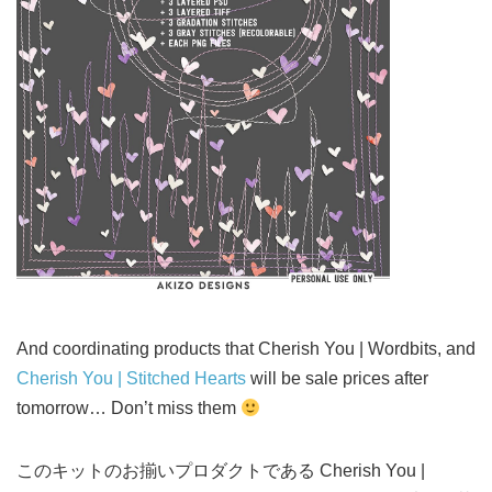
And coordinating products that Cherish You | Wordbits, and
Cherish You | Stitched Hearts
will be sale prices after
tomorrow… Don’t miss them
このキットのお揃いプロダクトである Cherish You |