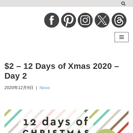
コ
ン
テ
ン
ツ
へ
$2 – 12 Days of Xmas 2020 –
ス
キ
Day 2
ッ
2020年12月9日
News
プ