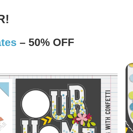
R!
ates
– 50% OFF