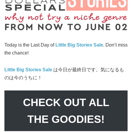
Today is the Last Day of
Little Big Stories Sale
. Don’t miss
the chance!
Little Big Stories Sale
は今日が最終日です。気になるも
のは今のうちに！
CHECK OUT ALL
THE GOODIES!