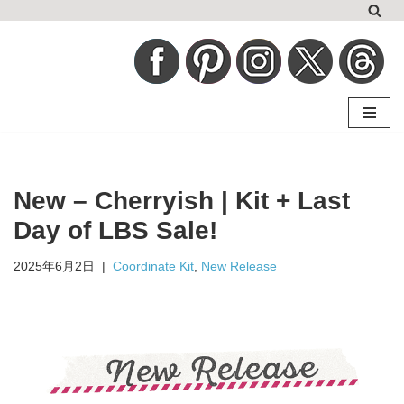
コ
ン
テ
ン
ツ
へ
New – Cherryish | Kit + Last
ス
キ
Day of LBS Sale!
ッ
2025年6月2日
Coordinate Kit
,
New Release
プ