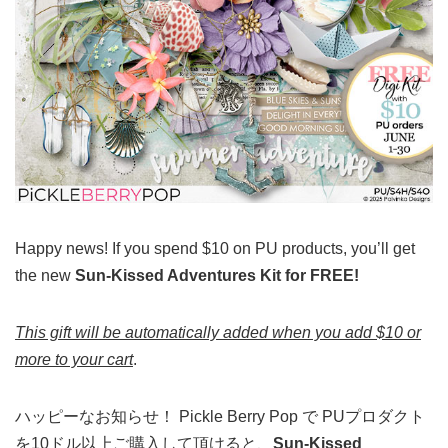
Happy news! If you spend $10 on PU products, you’ll get
the new
Sun-Kissed Adventures Kit for FREE!
This gift will be automatically added when you add $10 or
more to your cart
.
ハッピーなお知らせ！ Pickle Berry Pop で PUプロダクト
を10ドル以上ご購入して頂けると、
Sun-Kissed