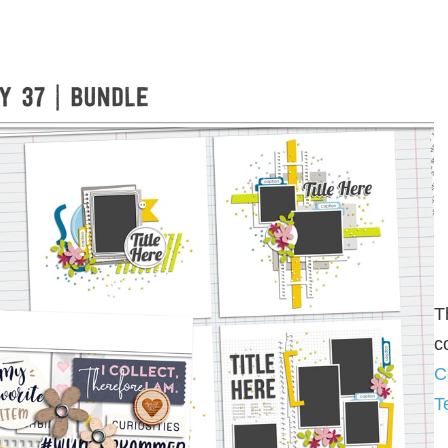
T
c
C
T