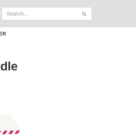
ER
ndle