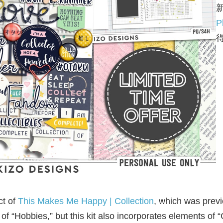
P
ct of
This Makes Me Happy | Collection
, which was previ
 of “Hobbies,” but this kit also incorporates elements of