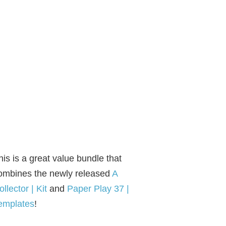
his is a great value bundle that
ombines the newly released
A
ollector | Kit
and
Paper Play 37 |
emplates
!