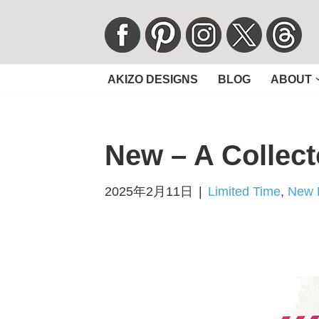
コ
ン
AKIZO DESIGNS
BLOG
ABOUT
テ
ン
ツ
New – A Collect
へ
ス
キ
2025年2月11日
Limited Time
,
New 
ッ
プ